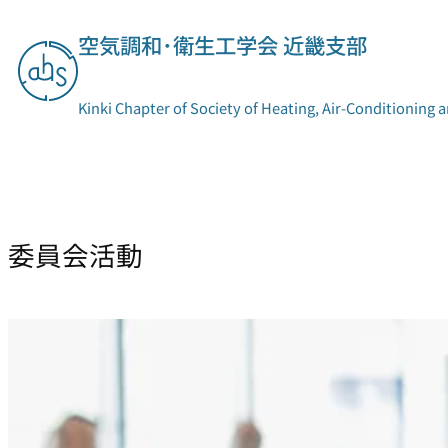
内
空気調和･衛生工学会 近畿支部
容
を
ス
Kinki Chapter of Society of Heating, Air-Conditioning 
キ
ッ
プ
支部概要
委員会活動
委員会活動