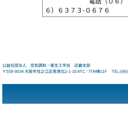
電話（０６）６３７
６）６３７３-０６７６
公益社団法人 空気調和・衛生工学会 近畿支部
〒559-0034 大阪市住之江区南港北2-1-10 ATC／ITM棟11F TEL:(06)6612-