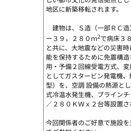
地区に新築移転されます。
建物は、Ｓ造（一部ＲＣ造
2
ー３９，２８０ｍ
で病床３
と共に、大地震などの災害時
能を保持するために免震構造
用・予備２回線受電方式、変圧
としてガスタービン発電機、
型）を、空調 設備の熱源と
式冷温水発生機、ブラインチ
／２８０ＫＷｘ２台等設置さ
今回関係者のご好意で施設を