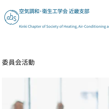
内
空気調和･衛生工学会 近畿支部
容
を
ス
Kinki Chapter of Society of Heating, Air-Conditioning 
キ
ッ
プ
支部概要
委員会活動
委員会活動