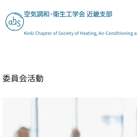
内
空気調和･衛生工学会 近畿支部
容
を
ス
Kinki Chapter of Society of Heating, Air-Conditioning 
キ
ッ
プ
支部概要
委員会活動
委員会活動