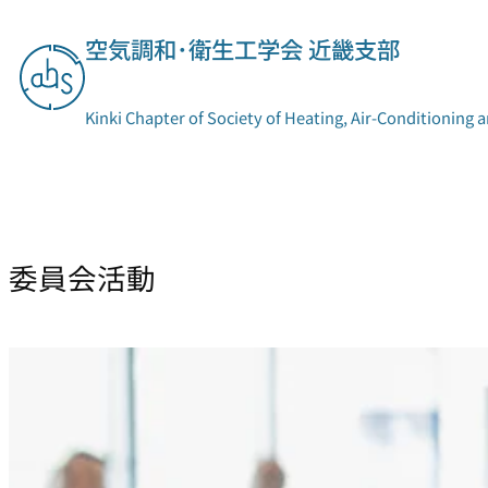
内
空気調和･衛生工学会 近畿支部
容
を
ス
Kinki Chapter of Society of Heating, Air-Conditioning 
キ
ッ
プ
支部概要
委員会活動
委員会活動