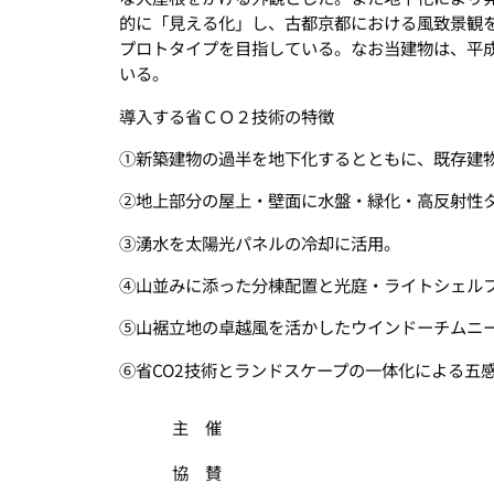
的に「見える化」し、古都京都における風致景観
プロトタイプを目指している。なお当建物は、平成
いる。
導入する省ＣＯ２技術の特徴
①新築建物の過半を地下化するとともに、既存建
②地上部分の屋上・壁面に水盤・緑化・高反射性
③湧水を太陽光パネルの冷却に活用。
④山並みに添った分棟配置と光庭・ライトシェル
⑤山裾立地の卓越風を活かしたウインドーチムニ
⑥省CO2技術とランドスケープの一体化による五
主 催
協 賛