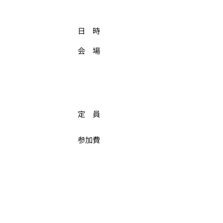
日 時
会 場
定 員
参加費