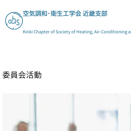
内
空気調和･衛生工学会 近畿支部
容
を
ス
Kinki Chapter of Society of Heating, Air-Conditioning 
キ
ッ
プ
支部概要
委員会活動
委員会活動