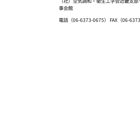
（社）空気調和・衛生工学会近畿支部〒53
事会館
電話（06-6373-0675） FAX（06-637