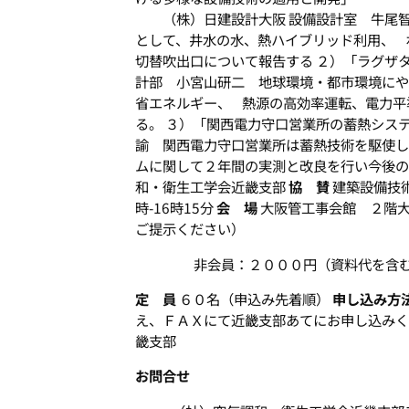
（株）日建設計大阪 設備設計室 牛尾智
として、井水の水、熱ハイブリッド利用、 
切替吹出口について報告する ２）「ラグ
計部 小宮山研二 地球環境・都市環境にや
省エネルギー、 熱源の高効率運転、電力平
る。 ３）「関西電力守口営業所の蓄熱シ
諭 関西電力守口営業所は蓄熱技術を駆使し
ムに関して２年間の実測と改良を行い今後の
和・衛生工学会近畿支部
協 賛
建築設備技
時-16時15分
会 場
大阪管工事会館 ２階
ご提示ください）
非会員：２０００円（資料代を含
定 員
６０名（申込み先着順）
申し込み方
え、ＦＡＸにて近畿支部あてにお申し込みく
畿支部
お問合せ