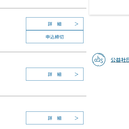
文
究
4
募
発
回
集
表
学
詳 細
会
術
:
奨
研
第
申込締切
励
究
5
賞
発
4
表
回
会
公益社
学
術
聴
研
詳 細
:
講
究
2
者
発
0
募
表
2
集
会
3
（
年
大
度
詳 細
阪
:
学
）
第