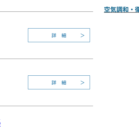
術
論
5
研
空気調和・
文
3
究
募
回
発
集
学
表
術
詳 細
会
:
研
奨
2
究
励
0
発
賞
2
表
2
会
年
（
度
詳 細
大
:
学
阪
第
術
）
5
研
論
2
究
文
回
発
6
募
学
表
集
術
会
研
奨