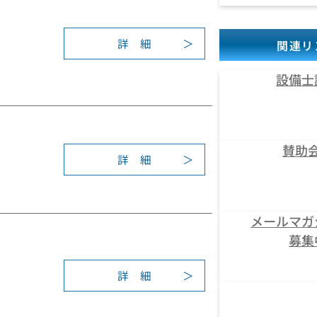
表
学
会
術
奨
研
詳 細
関連リ
:
励
究
第
賞
発
設備士
5
表
5
会
回
（
学
大
術
賛助
阪
詳 細
研
:
）
究
2
プ
発
0
ロ
表
2
グ
メールマガ
会
4
ラ
募集
（
年
ム
大
度
詳 細
阪
学
:
）
術
第
論
研
5