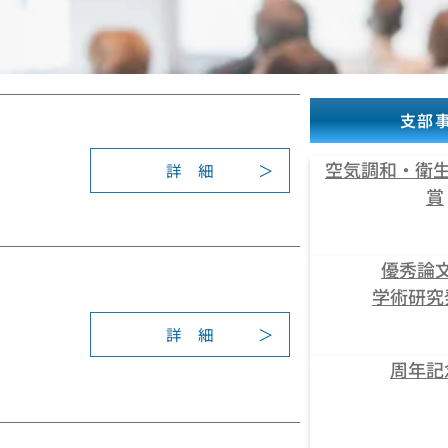
支部
空気調和・衛生
詳 細
:
賞
2
0
2
優秀論
5
学術研究
年
度
詳 細
学
:
術
周年記
第
研
5
究
5
発
回