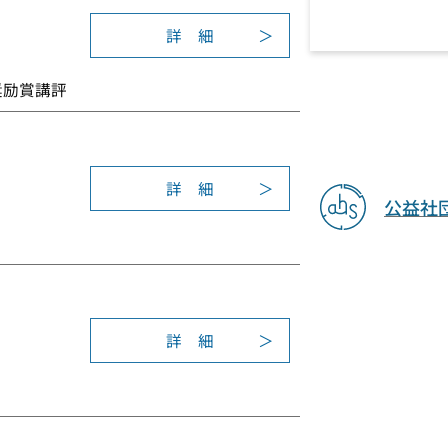
年
表
度
詳 細
会
:
学
奨
2
術
励
奨励賞講評
0
研
賞
2
究
0
発
年
表
度
詳 細
会
:
公益社
学
奨
2
術
励
0
研
賞
1
究
8
発
年
表
度
詳 細
会
:
学
奨
2
術
励
0
研
賞
1
究
7