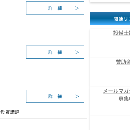
表
度
詳 細
会
:
学
奨
2
関連リ
術
励
0
研
賞
2
設備士
究
3
発
年
表
度
詳 細
会
:
学
奨
賛助
2
術
励
0
研
賞
2
究
2
発
年
メールマガ
表
度
詳 細
会
募集
:
学
奨
2
術
励
奨励賞講評
0
研
賞
2
究
1
発