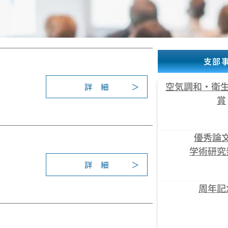
支部
空気調和・衛生
詳 細
:
賞
2
0
2
優秀論
5
学術研究
年
度
詳 細
:
学
2
術
周年記
0
研
2
究
4
発
年