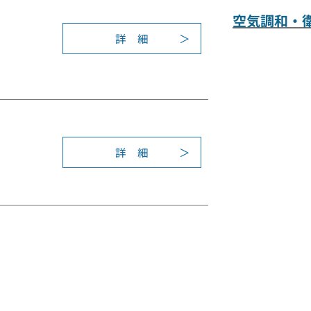
発
年
表
空気調和・
度
会
詳 細
学
:
奨
術
2
励
研
0
賞
究
1
発
6
表
年
会
度
詳 細
奨
学
:
励
術
2
賞
研
0
究
1
発
5
表
年
会
度
奨
学
励
術
賞
研