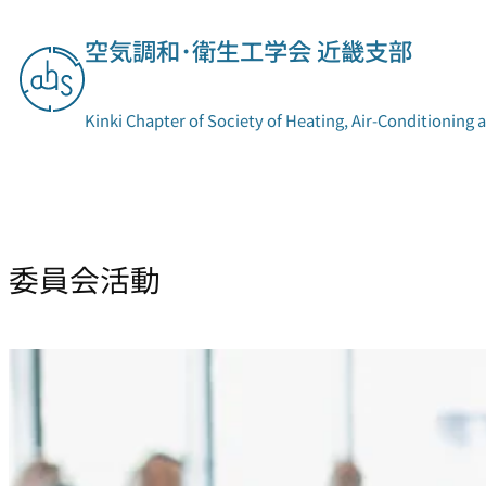
内
容
空気調和･衛生工学会 近畿支部
を
ス
キ
Kinki Chapter of Society of Heating, Air-Conditioning 
ッ
プ
支部概要
委員会活動
委員会活動