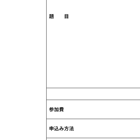
題 目
参加費
申込み
方法