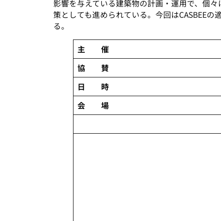
影響を与えている建築物の計画・運用で、個々
策としても進められている。今回はCASBEE
る。
主 催
協 賛
日 時
会 場