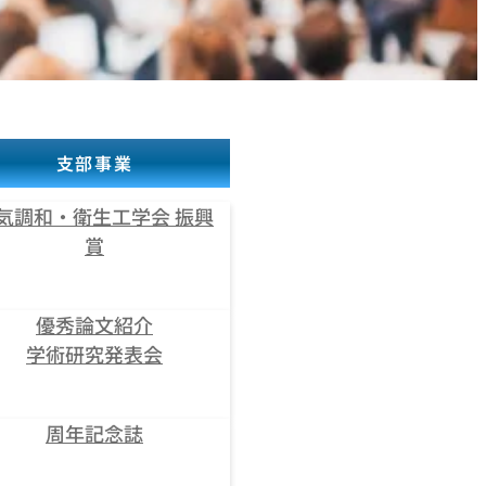
支部事業
気調和・衛生工学会 振興
賞
優秀論文紹介
学術研究発表会
周年記念誌