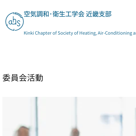
内
空気調和･衛生工学会 近畿支部
容
を
ス
Kinki Chapter of Society of Heating, Air-Conditioning 
キ
ッ
プ
支部概要
委員会活動
委員会活動