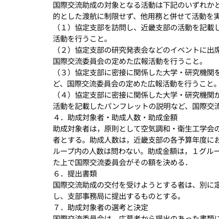
国際交流助成の対象となる活動は下記のいずれか
的とした渡航に制限せず、他用務と併せて活動を
（１）協定支部を訪問し、近畿支部の活動を記載
活動を行うこと。
（２）協定支部の研究発表会などのイベントに出
国際交流委員会の定めた広報活動を行うこと。
（３）協定支部に密接に関係した大学・研究機関
ど、国際交流委員会の定めた広報活動を行うこと
（４）協定支部に密接に関係した大学・研究機関
活動を記載したパンフレットの説明など、国際交
４．助成対象者・助成人数・助成金額
助成対象者は，原則として空気調和・衛生工学会
者とする。助成人数は，近畿支部の各予算年度に
ループ内の人数は問わない。助成金額は，１グル
た上で国際交流委員会がその額を決める．
６．提出書類
国際交流助成の交付を受けようとする者は、別に
し、支部事務局に提出するものとする。
７．助成対象者の選考と決定
国際交流委員会は、応募者から提出のあった書類