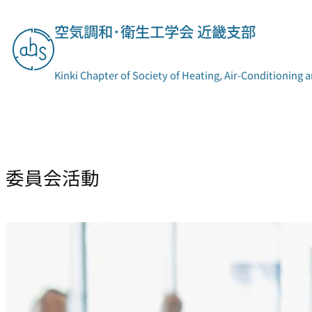
内
空気調和･衛生工学会 近畿支部
容
を
ス
Kinki Chapter of Society of Heating, Air-Conditioning 
キ
ッ
プ
支部概要
委員会活動
委員会活動