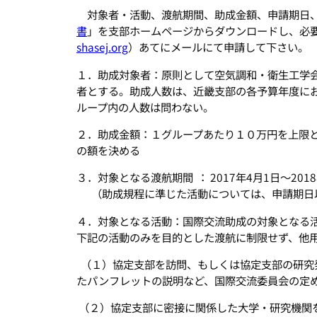
対象者・活動、渡航期間、助成金額、申請期日、
書
」を支部ホームページからダウンロードし、必
shasej.org
）あてにメールにて申請して下さい。
１．助成対象者：原則として空気調和・衛生工学
者とする。助成人数は、近畿支部の各予算年度に
ループ内の人数は問わない。
２．助成金額：１グループあたり１０万円を上限
の額を決める
３．対象となる渡航期間 ： 2017年4月1日〜2018
（助成規程に準じた活動については、申請期日
４．対象となる活動：国際交流助成の対象となる
下記の活動のみを目的とした渡航に制限せず、他
（１）協定支部を訪問、もしくは協定支部の研究
たパンフレットの説明など、国際交流委員会の定
（２）協定支部に密接に関係した大学・研究機関