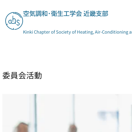
内
空気調和･衛生工学会 近畿支部
容
を
ス
Kinki Chapter of Society of Heating, Air-Conditioning 
キ
ッ
プ
支部概要
委員会活動
委員会活動