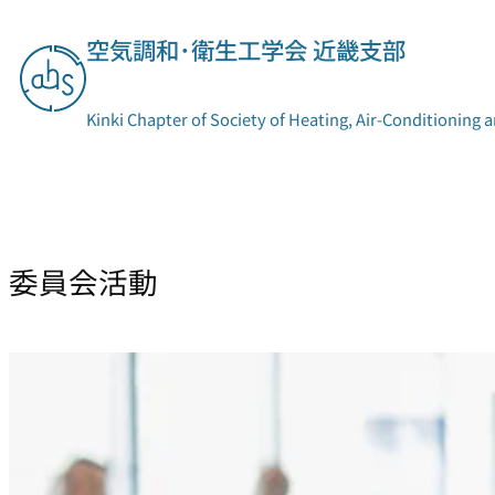
内
空気調和･衛生工学会 近畿支部
容
を
ス
Kinki Chapter of Society of Heating, Air-Conditioning 
キ
ッ
プ
支部概要
委員会活動
委員会活動