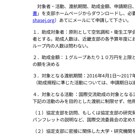
対象者・活動、渡航期間、助成金額、申請期日、
書
」を支部ホームページからダウンロードし、必
shasej.org
）あてにメールにて申請して下さい。
１．助成対象者：原則として空気調和・衛生工学
者とする。助成人数は、近畿支部の各予算年度に
ループ内の人数は問わない。
２．助成金額：１グループあたり１０万円を上限
の額を決める
３．対象となる渡航期間：2016年4月1日〜2017年
（助成規程に準じた活動については、申請期日以
４．対象となる活動 ：国際交流助成の対象となる
下記の活動のみを目的とした渡航に制限せず、他
（１）協定支部を訪問、もしくは協定支部の研究
パンフレットの説明など、国際交流委員会の定め
（２）協定支部に密接に関係した大学・研究機関