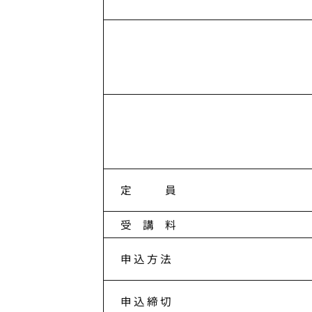
定 員
受 講 料
申 込 方 法
申 込 締 切