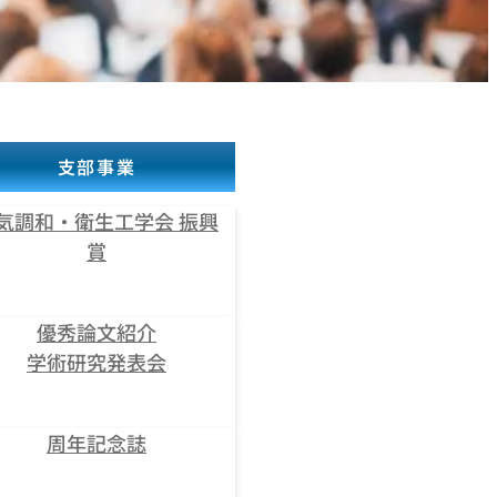
支部事業
気調和・衛生工学会 振興
賞
優秀論文紹介
学術研究発表会
周年記念誌