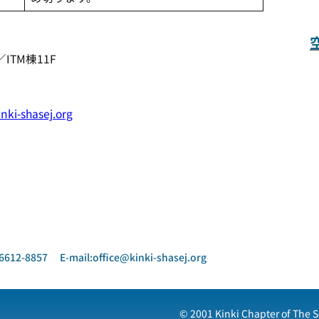
ITM棟11F
nki-shasej.org
8857 E-mail:office@kinki-shasej.org
© 2001 Kinki Chapter of The S