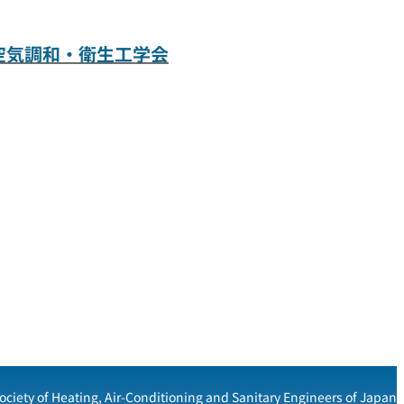
空気調和・衛生工学会
ociety of Heating, Air-Conditioning and Sanitary Engineers of Japan