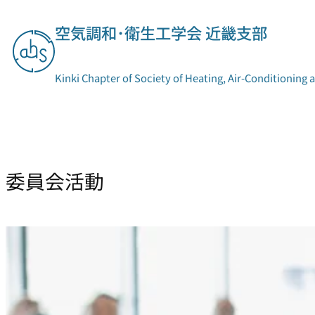
内
容
空気調和･衛生工学会 近畿支部
を
ス
キ
Kinki Chapter of Society of Heating, Air-Conditioning 
ッ
プ
支部概要
委員会活動
委員会活動