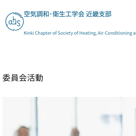
内
空気調和･衛生工学会 近畿支部
容
を
ス
Kinki Chapter of Society of Heating, Air-Conditioning 
キ
ッ
プ
支部概要
委員会活動
委員会活動