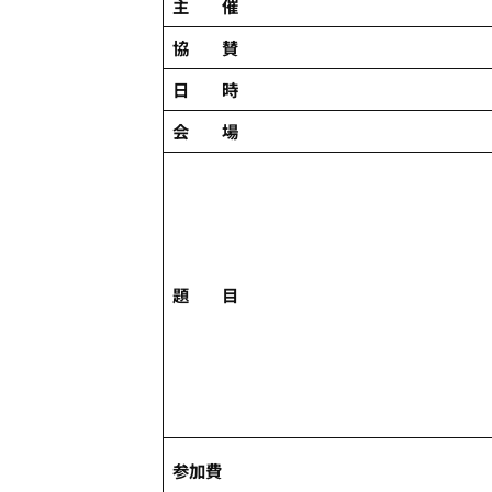
主 催
協 賛
日 時
会 場
題 目
参加費