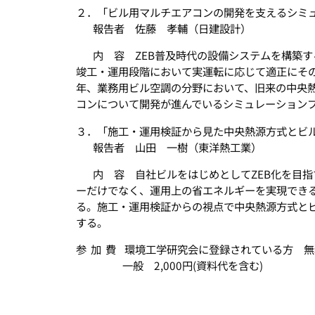
２．「ビル用マルチエアコンの開発を支えるシミ
報告者 佐藤 孝輔（日建設計）
内 容 ZEB普及時代の設備システムを構築す
竣工・運用段階において実運転に応じて適正にそ
年、業務用ビル空調の分野において、旧来の中央
コンについて開発が進んでいるシミュレーション
３．「施工・運用検証から見た中央熱源方式とビ
報告者 山田 一樹（東洋熱工業）
内 容 自社ビルをはじめとしてZEB化を目
ーだけでなく、運用上の省エネルギーを実現でき
る。施工・運用検証からの視点で中央熱源方式と
する。
参 加 費 環境工学研究会に登録されている方 無
一般 2,000円(資料代を含む)