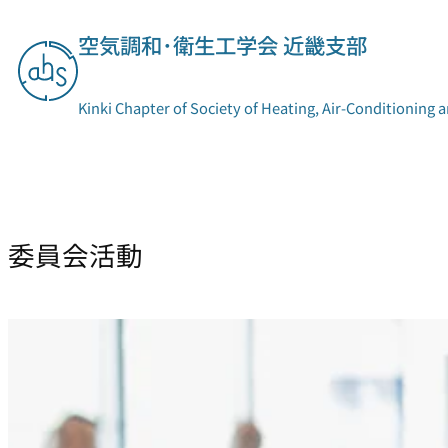
内
空気調和･衛生工学会 近畿支部
容
を
ス
Kinki Chapter of Society of Heating, Air-Conditioning 
キ
ッ
プ
支部概要
委員会活動
委員会活動