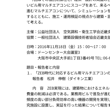
いビル用マルチエアコンにスコープをあて、来るべ
進むマルチエアコンについて、シミュレーション
するとともに、施工・運用検証の視点から建築・
て考える。
主催：公益社団法人 空気調和・衛生工学会近畿
協賛：一般社団法人 建築設備技術者協会近畿支
日時：2016年11月18日（金）15：00～17：00
会場：ドーンセンター大会議室3
大阪市中央区大手前1丁目3番49号 TEL: 06-69
題目・報告者と内容
１．「ZEB時代に対応するビル用マルチエアコン
報告者 松井 伸樹（ダイキン工業）
内 容 ZEB実現には、建築物におけるエネ
費量の削減は必須である。業務用ビルで普及が進
頻度の高い部分負荷効率の高い機器の開発を実現
究施設に設置し、実証を行った結果について報告