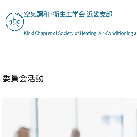
内
空気調和･衛生工学会 近畿支部
容
を
ス
Kinki Chapter of Society of Heating, Air-Conditioning 
キ
ッ
プ
支部概要
委員会活動
委員会活動