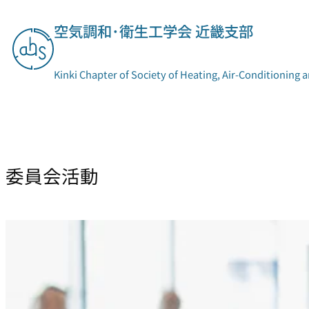
内
空気調和･衛生工学会 近畿支部
容
を
ス
Kinki Chapter of Society of Heating, Air-Conditioning 
キ
ッ
プ
支部概要
委員会活動
委員会活動