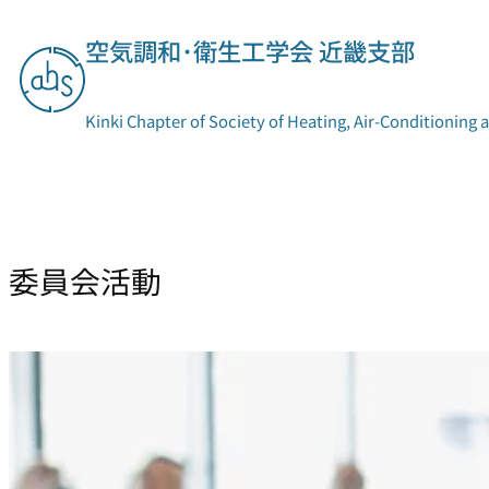
内
容
空気調和･衛生工学会 近畿支部
を
ス
キ
Kinki Chapter of Society of Heating, Air-Conditioning 
ッ
プ
支部概要
委員会活動
委員会活動