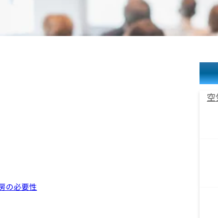
空
房の必要性