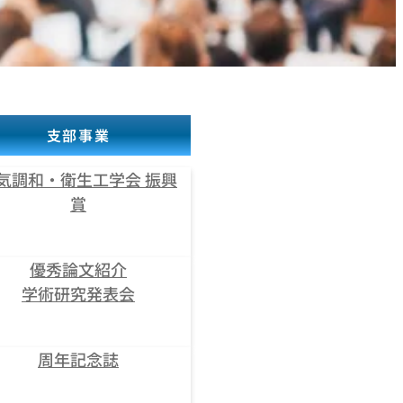
支部事業
気調和・衛生工学会 振興
賞
優秀論文紹介
学術研究発表会
周年記念誌