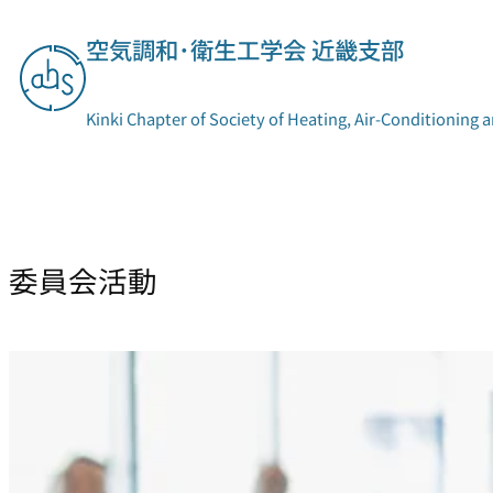
内
空気調和･衛生工学会 近畿支部
容
を
ス
Kinki Chapter of Society of Heating, Air-Conditioning 
キ
ッ
プ
支部概要
委員会活動
委員会活動