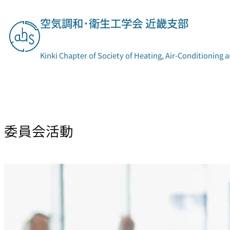
内
空気調和･衛生工学会 近畿支部
容
を
ス
Kinki Chapter of Society of Heating, Air-Conditioning 
キ
ッ
プ
支部概要
委員会活動
委員会活動