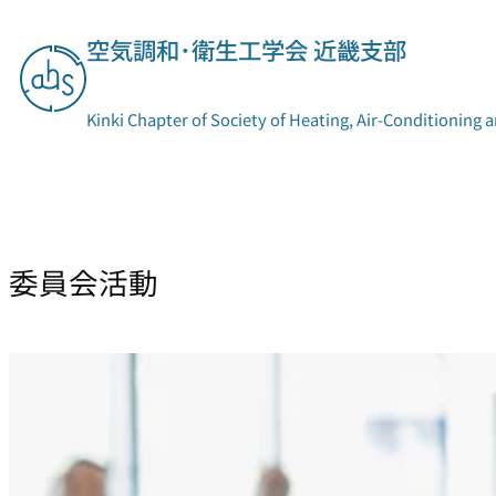
内
空気調和･衛生工学会 近畿支部
容
を
ス
Kinki Chapter of Society of Heating, Air-Conditioning 
キ
ッ
プ
支部概要
委員会活動
委員会活動