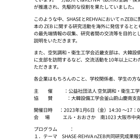
が推進され、先駆的な役割を果たしていました。
このような中、SHASEとREHVAにおいてｎZE
本の ZEB に関する研究活動を海外に発信するとと
の最先端情報の収集、研究者間の交流等を目的と
説明をいただきます。
また、空気調和・衛生工学会近畿支部は、大韓設備
に支部を訪問するなど、交流活動を10年以上にわ
ただきます。
各企業はもちろんのこと、学校関係者、学生の方
主 催 ：公益社団法人 空気調和・衛生工学会 近
協 賛 ：大韓設備工学会釜山蔚山慶南支部（
開催日時 ：2023年1月6日（金）14:30 ～17：0
会 場 エル・おおさか 南1023 大阪市中央区
プログラム ：
１．テーマ SHASE-REHVA nZEB共同研究成果報