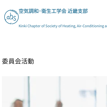
内
空気調和･衛生工学会 近畿支部
容
を
ス
Kinki Chapter of Society of Heating, Air-Conditioning 
キ
ッ
プ
支部概要
委員会活動
委員会活動