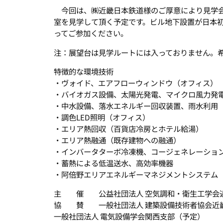
今回は、㈱近畿日本鉄道様のご厚意により見学会
室を見学して頂く予定です。ビル地下設置が日本
ってご参加ください。
注：展望台は見学ルートには入っておりません。
特徴的な環境技術
・ヴォイド、エアフローウィンドウ（オフィス）
・バイオガス設備、太陽光発電、マイクロ風力発
・中水設備、落水エネルギー回収装置、雨水利用
・調色LED照明（オフィス）
・エリア熱回収（百貨店冷房とホテル給湯）
・エリア熱融通（既存建物への融通）
・インバータターボ冷凍機、コージェネレーショ
・蓄熱による低温送水、高効率機器
・阿倍野エリアエネルギーマネジメントシステム
主 催 公益社団法人 空気調和・衛生工学会
協 賛 一般社団法人 建築設備技術者協会近
一般社団法人 電気設備学会関西支部（予定）