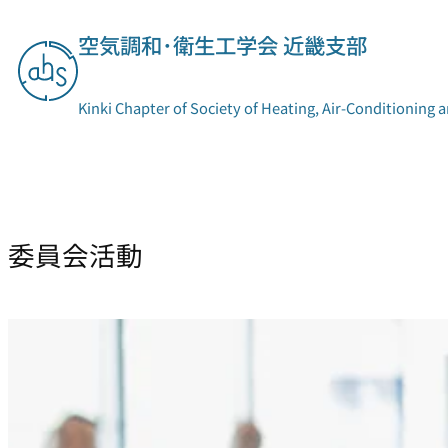
内
空気調和･衛生工学会 近畿支部
容
を
ス
Kinki Chapter of Society of Heating, Air-Conditioning 
キ
ッ
プ
支部概要
委員会活動
委員会活動