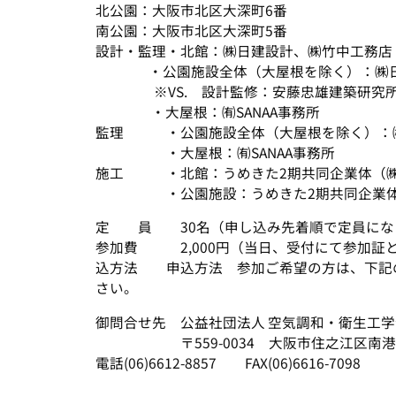
北公園：大阪市北区大深町6番
南公園：大阪市北区大深町5番
設計・監理・北館：㈱日建設計、㈱竹中工務店
・公園施設全体（大屋根を除く）：㈱日
※VS. 設計監修：安藤忠雄建築研究
・大屋根：㈲SANAA事務所
監理 ・公園施設全体（大屋根を除く）：
・大屋根：㈲SANAA事務所
施工 ・北館：うめきた2期共同企業体（㈱
・公園施設：うめきた2期共同企業体（
定 員 30名（申し込み先着順で定員にな
参加費 2,000円（当日、受付にて参加証
込方法 申込方法 参加ご希望の方は、下記
さい。
御問合せ先 公益社団法人 空気調和・衛生工
〒559-0034 大阪市住之江区南港北2-1-
電話(06)6612-8857 FAX(06)6616-7098