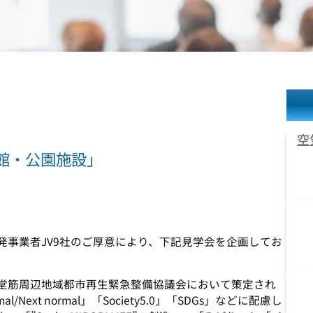
空
館・公園施設」
発事業者JV9社のご厚意により、下記見学会を企画してお
堂筋周辺地域都市再生緊急整備協議会において策定され
ext normal」「Society5.0」「SDGs」などに配慮し