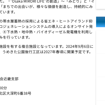
Osaka MIRORI LIFE”の創造」～「みどり」と「イ
「まちでの出会いが、様々な価値を創造し、持続的にみ
ています。
の帯水層蓄熱の採用による省エネ・ヒートアイランド抑
コジェネレーションシステムの導入によるオンサイト発
、④下水熱・地中熱・バイオディーゼル発電機を利用し
みを行っています。
設を有する複合施設となっています。2024年9月6日に
業、うめきた公園後行工区は2027年春頃に開業予定です。
会近畿支部
00分
区大深町6番38号