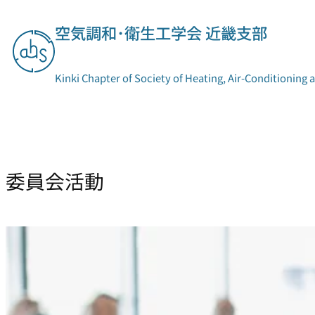
内
容
空気調和･衛生工学会 近畿支部
を
ス
キ
Kinki Chapter of Society of Heating, Air-Conditioning 
ッ
プ
支部概要
委員会活動
委員会活動