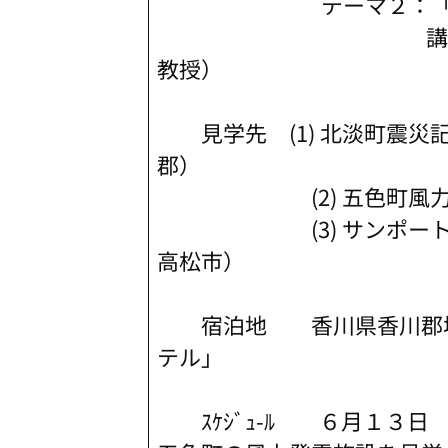
テーマ２：「新エネ
講師 森山 正
教授）
見学先 (1) 北淡町震災
郡）
(2) 五色町風力発
(3) サンポート高松
高松市）
宿泊地 香川県香川郡塩江
テル」
ｽｹｼﾞｭ-ﾙ ６月１３日