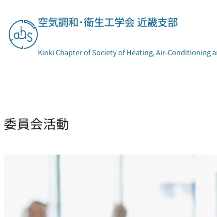
内
空気調和･衛生工学会 近畿支部
容
を
ス
Kinki Chapter of Society of Heating, Air-Conditioning 
キ
ッ
プ
支部概要
委員会活動
委員会活動