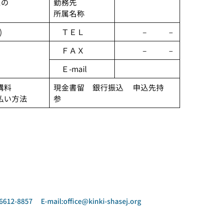
ムの
勤務先
所属名称
)
ＴＥＬ
– –
ＦＡＸ
– –
Ｅ-mail
講料
現金書留 銀行振込 申込先持
払い方法
参
8857 E-mail:office@kinki-shasej.org