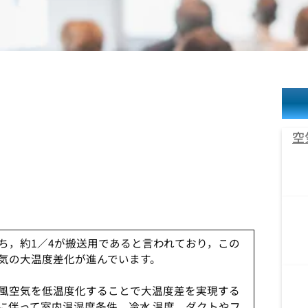
空
ち，約1／4が搬送用であると言われており，この
気の大温度差化が進んでいます。
風空気を低温度化することで大温度差を実現する
に伴って室内温湿度条件，冷水 温度，ダクトやフ