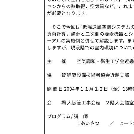
ァンからの熱取得，空気質など，これま
が必要となります。
そこで今回は”低温送風空調システムの
負荷計算，熱源と二次側の要素機器とシ
ーアルの実施例と併せて解説します。ま
しますが，現段階での室内環境について
主 催 空気調和・衛生工学会近畿
協 賛 建築設備技術者協会近畿支
開 催 日 2004年１１月１２日（金）13時0
会 場 大阪管工事会館 ２階大会議室
プログラム/ 講 師
1.あいさつ ／ ヒートポン