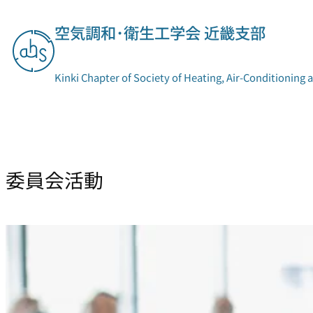
内
容
空気調和･衛生工学会 近畿支部
を
ス
キ
Kinki Chapter of Society of Heating, Air-Conditioning 
ッ
プ
支部概要
委員会活動
委員会活動