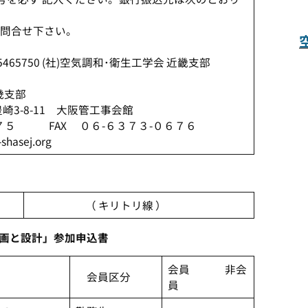
合せ下さい。
5465750 (社)空気調和･衛生工学会 近畿支部
畿支部
-8-11 大阪管工事会館
 FAX ０６-６３７３-０６７６
sej.org
（ キリトリ線 ）
計画と設計」参加申込書
会員 非会
会員区分
員