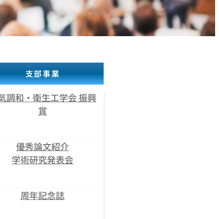
支部事業
気調和・衛生工学会 振興
賞
優秀論文紹介
学術研究発表会
周年記念誌