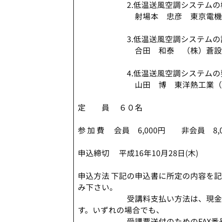
2.低温送風空調システムの概
射場本 忠彦 東京電機大学 
3.低温送風空調システムの設計
合田 和泰 （株）蒼設備設計
4.低温送風空調システムの要素
山田 博 東洋熱工業（株） 
定 員 ６０名
参 加 費 会員 6,000円 非会員 8
申込締切 平成16年10月28日(木)
申込方法 下記の申込書に所定の内容を記
み下さい。
受講料支払い方法は、現金書留･
す。いずれの場合でも、
受講票送付のためのFAX番号を必