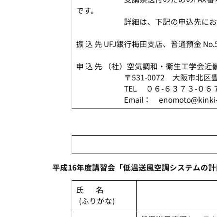
です。
詳細は、下記の申込先にお問
振 込 先 UFJ銀行梅田支店、普通預金 No.
申 込 先 （社）空気調和・衛生工学会近
〒531-0072 大阪市北区豊崎3
TEL ０６-６３７３-０６７５
Email： enomoto@kinki-sha
平成16年度講習会「低温送風空調システムの
氏 名
(ふりがな)