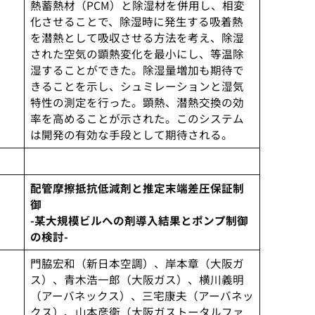
熱蓄熱材（PCM）と除湿材を併用し、相変
化させることで、除湿時に発生する吸着熱
を潜熱として吸収させる方法を考え、除湿
された空気の顕熱変化を最小にし、等温除
湿することができた。除湿量増加も期待で
きることを示し、シュミレーションと湿気
特性の測定を行った。顕熱、潜熱交換の効
率を高めることが示された。このシステム
は開発の有効な手段として期待される。
配管摩擦抵抗低減剤と推定末端差圧保証制
御
-某大規模ビルへの剤導入結果とポンプ制御
の検討-
門脇宏和（新日本空調）、岸本章（大阪ガ
ス）、青木浩一郎（大阪ガス）、横川義明
（アーバネックス）、三宅康夫（アーバネッ
クス）、山本彦衛（大阪ガストータルファ