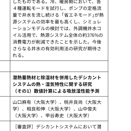
したものである。冷、暖房期において、各
４種運転モードを試行し、ポンプの定格流
量で井水を流し続ける「省エネモード｣が熱
源システムの効率を最も高くし、シミュレ
ーションモデルの検討では、外調機井水コ
イル活用で、熱源システム全体の約3?6%の
消費電力が削減できたことを示した。今後
さらなる井水の有効利用法の研究が期待さ
れる。
潜熱蓄熱材と除湿材を併用したデシカント
システムの熱・湿気特性に関する研究
（その1）数値計算による吸放湿性能予測
山口麻有（大阪大学）、桃井良尚（大阪大
学）、相良和伸（大阪大学）、山中俊夫
（大阪大学）、甲谷寿史（大阪大学）
［審査評］デシカントシステムにおいて潜