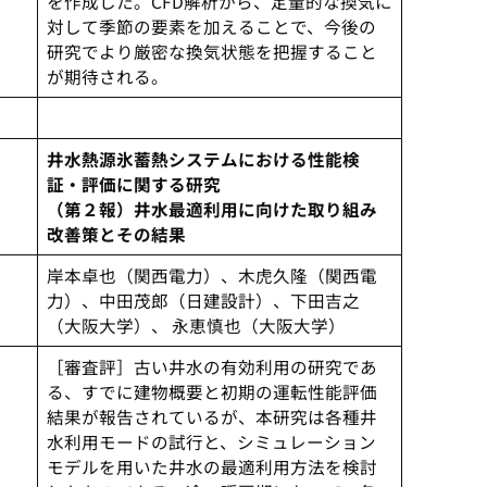
を作成した。CFD解析から、定量的な換気に
対して季節の要素を加えることで、今後の
研究でより厳密な換気状態を把握すること
が期待される。
井水熱源氷蓄熱システムにおける性能検
証・評価に関する研究
（第２報）井水最適利用に向けた取り組み
改善策とその結果
岸本卓也（関西電力）、木虎久隆（関西電
力）、中田茂郎（日建設計）、下田吉之
（大阪大学）、 永恵慎也（大阪大学）
［審査評］古い井水の有効利用の研究であ
る、すでに建物概要と初期の運転性能評価
結果が報告されているが、本研究は各種井
水利用モードの試行と、シミュレーション
モデルを用いた井水の最適利用方法を検討