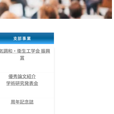
支部事業
気調和・衛生工学会 振興
賞
優秀論文紹介
学術研究発表会
周年記念誌