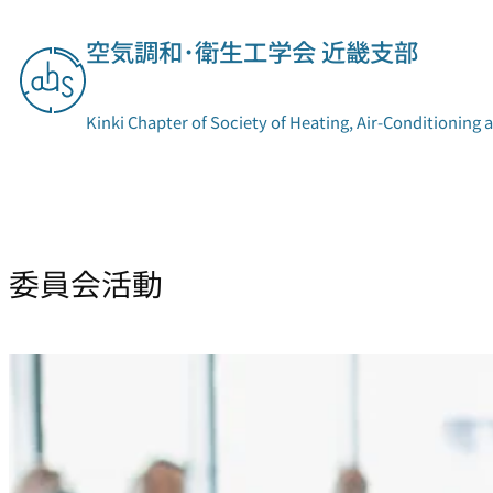
内
容
空気調和･衛生工学会 近畿支部
を
ス
キ
Kinki Chapter of Society of Heating, Air-Conditioning 
ッ
プ
支部概要
委員会活動
委員会活動