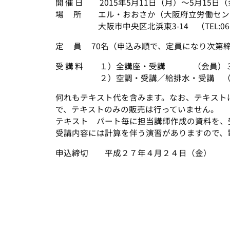
開 催 日 2015年5月11日（月）～5月15日
場 所 エル・おおさか（大阪府立労働センタ
大阪市中央区北浜東3-14 （TEL:06-69
定 員 70名（申込み順で、定員になり次第
受 講 料 １）全講座・受講 （会員） 30,00
２）空調・受講／給排水・受講 （会員） 20
何れもテキスト代を含みます。なお、テ
で、テキストのみの販売は行っていません。
テキスト パート毎に担当講師作成の資料を、
受講内容には計算を伴う演習がありますので、
申込締切 平成２７年４月２４日（金）