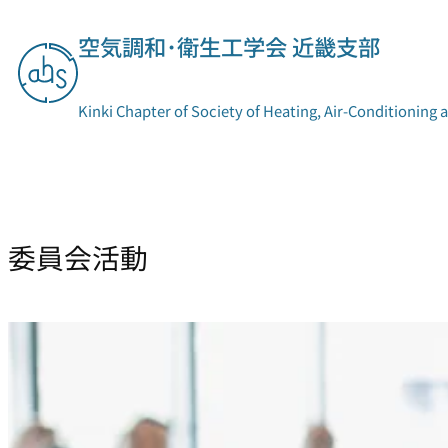
内
容
空気調和･衛生工学会 近畿支部
を
ス
キ
Kinki Chapter of Society of Heating, Air-Conditioning 
ッ
プ
支部概要
委員会活動
委員会活動