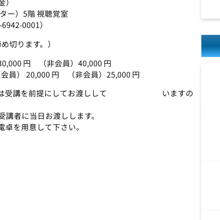
（金）
ー）5階 視聴覚室
42-0001）
締め切ります。）
0 円 （非会員）40,000 円
,000 円 （非会員）25,000 円
キストは受講を前提にしてお渡しして いますの
受講者に当日お渡しします。
電卓を用意して下さい。