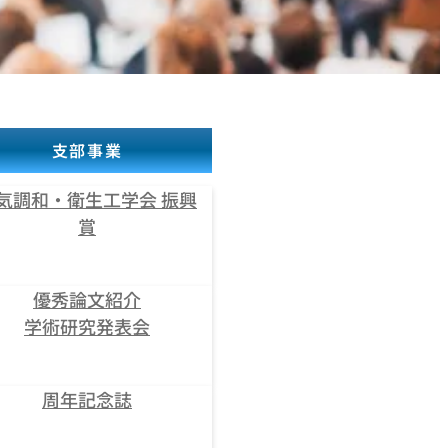
支部事業
気調和・衛生工学会 振興
賞
優秀論文紹介
学術研究発表会
周年記念誌