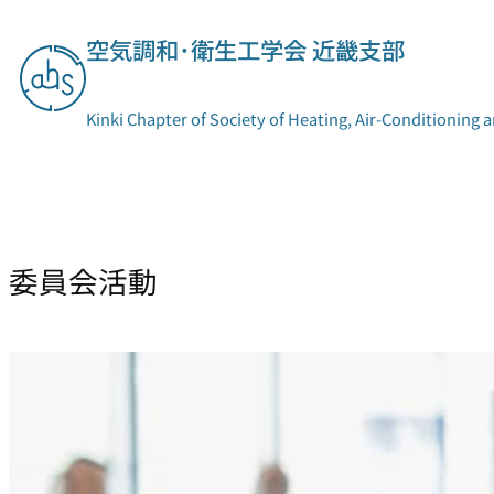
内
空気調和･衛生工学会 近畿支部
容
を
ス
Kinki Chapter of Society of Heating, Air-Conditioning 
キ
ッ
プ
支部概要
委員会活動
委員会活動